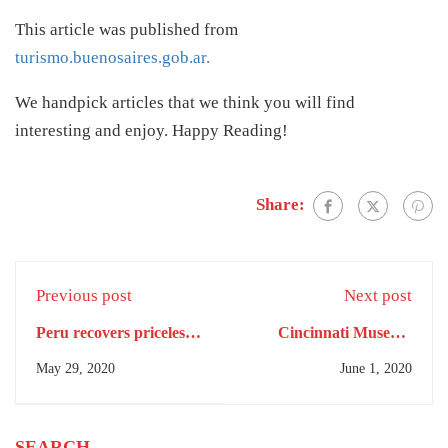
This article was published from
turismo.buenosaires.gob.ar.
We handpick articles that we think you will find
interesting and enjoy. Happy Reading!
Share:
Previous post
Next post
Peru recovers priceless
Cincinnati Museum
Inca manuscript stolen
Center Explores the
May 29, 2020
June 1, 2020
during occupation
Mysteries of Mayan
Civilization in Upcoming
Exhibition
SEARCH